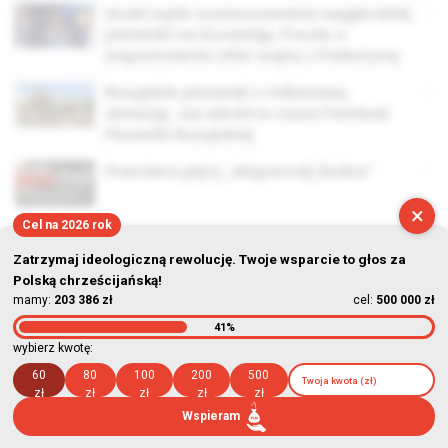
Izrael żąda ocenzurowania węgierskiej
piosenki na Eurowizję. Poszło o
wspomnienie ofiar wojny z Palestyną
Rosyjskie piosenki z milionową
dotacją. Już wkrótce rusza Festiwal
Piosenki Rosyjskiej
Premiera płyty „Wspomnij Ziutka”
×
Cel na 2026 rok
Zatrzymaj ideologiczną rewolucję. Twoje wsparcie to głos za
Polską chrześcijańską!
mamy:
203 386 zł
cel:
500 000 zł
© Stowarzyszenie Kultury Chrześcijańskiej im. ks. Piotra Skargi
41%
2026-08-06 17:01:34
wybierz kwotę:
60
80
100
200
500
zł
zł
zł
zł
zł
Wspieram