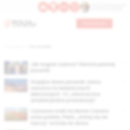
Św. Hormizdasa, papieża
Bł. Oktawiana, biskupa
Wesprzyj nas
Strona główna
TAG: piosenka
Jak wygrać wybory? Historia pewnej
piosenki
Utopijne słowa piosenki Johna
Lennona na świątecznych
dekoracjach. To „niesmaczna
antyklerykalna prowokacja”
Czerwone maki na Monte Cassino
znów polskie. Pieśń, „której się nie
tańczy” wróciła do domu