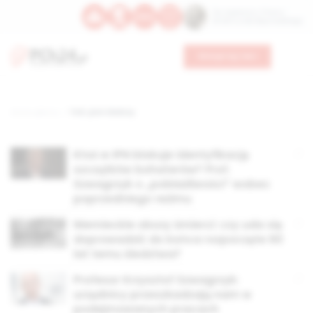
Św. Kajetana z Thieny
Bł. Edmunda Bojanowskiego
Wesprzyj nas
Strona główna
TAG: pion śledczy
Ktoś w IPN blokuje identyfikację
szczątków bohaterów? Prof.
Szwagrzyk o „pobłażliwości” wobec
poprzedniego reżimu
Niemieckie obozy śmierci: czy uda się
doprowadzić do końca rozpoczęte 60
lat temu śledztwa?
Profesor Krzysztof Szwagrzyk:
urzędnicy przeszkadzają nam w
podejmowanych pracach