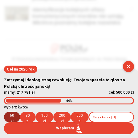
Identyfikacje kolejnych ofiary
komunistycznych mordów nie ustają.
Wkrótce poznamy kolejne nazwiska
© Stowarzyszenie Kultury Chrześcijańskiej im. ks. Piotra Skargi
×
2026-08-07 15:22:25
Cel na 2026 rok
Zatrzymaj ideologiczną rewolucję. Twoje wsparcie to głos za
Polską chrześcijańską!
mamy:
217 781 zł
cel:
500 000 zł
44%
wybierz kwotę:
60
80
100
200
500
zł
zł
zł
zł
zł
Wspieram