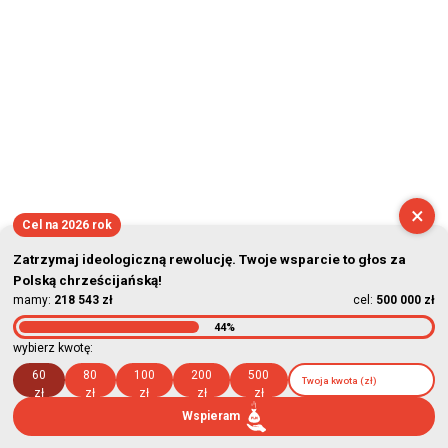
×
Cel na 2026 rok
Zatrzymaj ideologiczną rewolucję. Twoje wsparcie to głos za
Polską chrześcijańską!
mamy:
218 543 zł
cel:
500 000 zł
44%
wybierz kwotę:
60
80
100
200
500
zł
zł
zł
zł
zł
Wspieram