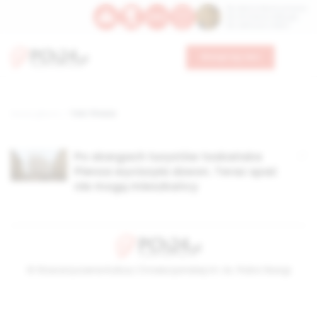
Św. Dominika Guzmana
Św. Emiliana, biskupa
Św. Zefiryna z Malii
Wesprzyj nas
Strona główna
TAG: Pineza
Po skargach turystów toskańska
Pienza wyciszyła dzwon. Teraz spać
nie mogą mieszkańcy
© Stowarzyszenie Kultury Chrześcijańskiej im. ks. Piotra Skargi
2026-08-08 18:40:17