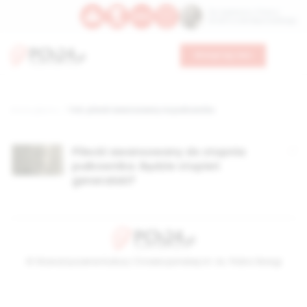
Św. Kajetana z Thieny
Bł. Edmunda Bojanowskiego
Wesprzyj nas
Strona główna
TAG: pilecki awansowany na pułkownika
Pilecki awansowany do stopnia
pułkownika. Będzie stopień
generalski?
© Stowarzyszenie Kultury Chrześcijańskiej im. ks. Piotra Skargi
2026-08-07 04:00:55