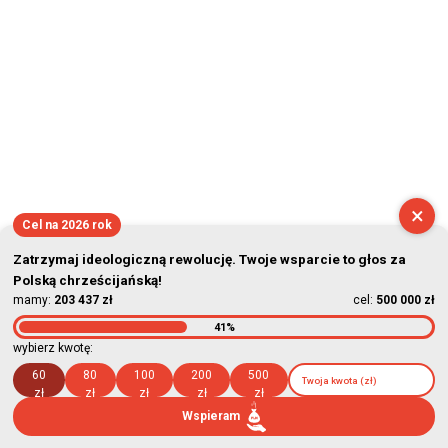
×
Cel na 2026 rok
Zatrzymaj ideologiczną rewolucję. Twoje wsparcie to głos za
Polską chrześcijańską!
mamy:
203 437 zł
cel:
500 000 zł
41%
wybierz kwotę:
60
80
100
200
500
zł
zł
zł
zł
zł
Wspieram