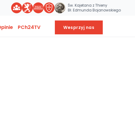
Św. Kajetana z Thieny
Bł. Edmunda Bojanowskiego
pinie
PCh24TV
Wesprzyj nas