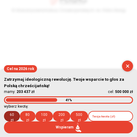
© Stowarzyszenie Kultury Chrześcijańskiej im. ks. Piotra Skargi
2026-08-06 23:45:59
×
Cel na 2026 rok
Zatrzymaj ideologiczną rewolucję. Twoje wsparcie to głos za
Polską chrześcijańską!
mamy:
203 437 zł
cel:
500 000 zł
41%
wybierz kwotę:
60
80
100
200
500
zł
zł
zł
zł
zł
Wspieram