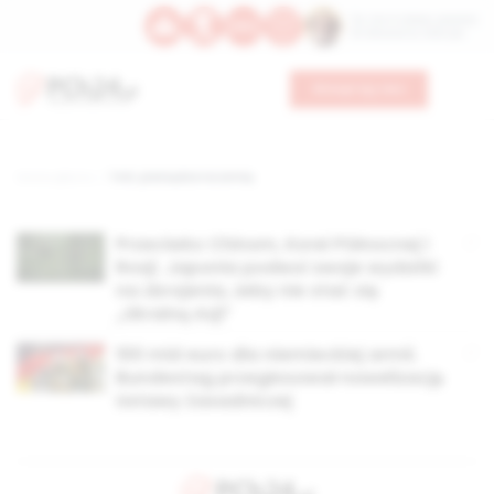
Św. Hormizdasa, papieża
Bł. Oktawiana, biskupa
Wesprzyj nas
Strona główna
TAG: pieniądze na armię
Przeciwko Chinom, Korei Północnej i
Rosji. Japonia podwoi swoje wydatki
na zbrojenia, żeby nie stać się
„Ukrainą Azji”
100 mld euro dla niemieckiej armii.
Bundestag przegłosował nowelizację
Ustawy Zasadniczej