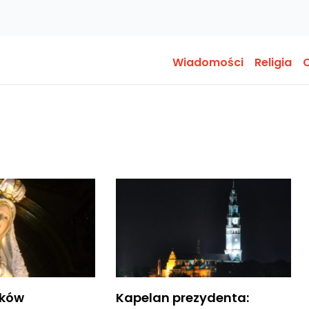
Wiadomości
Religia
O
ików
Kapelan prezydenta: