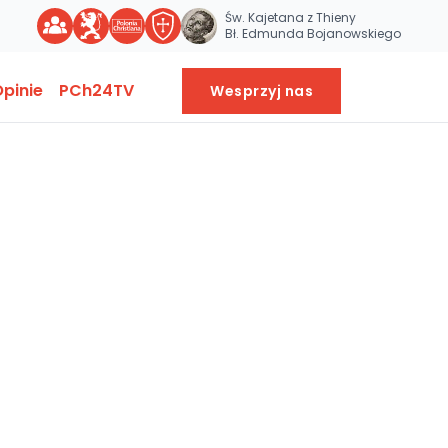
Św. Kajetana z Thieny
Bł. Edmunda Bojanowskiego
pinie
PCh24TV
Wesprzyj nas