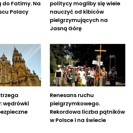
ą do Fatimy. Na
politycy mogliby się wiele
scu Polacy
nauczyć od kibiców
pielgrzymujących na
Jasną Górę
strzega
Renesans ruchu
: wędrówki
pielgrzymkowego.
ezpieczne
Rekordowa liczba pątników
w Polsce i na świecie