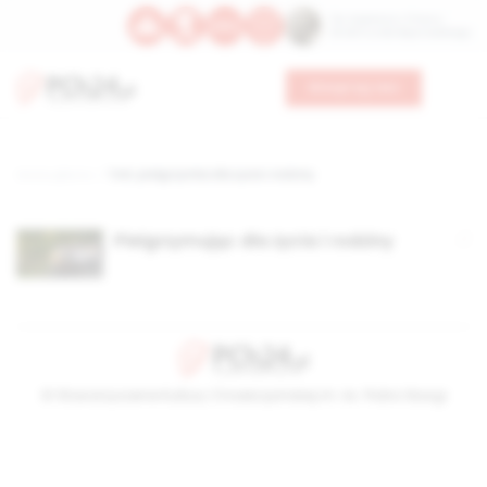
Św. Kajetana z Thieny
Bł. Edmunda Bojanowskiego
Wesprzyj nas
Strona główna
TAG: pielgrzymka dla życia i rodziny
Pielgrzymując dla życia i rodziny
© Stowarzyszenie Kultury Chrześcijańskiej im. ks. Piotra Skargi
2026-08-07 17:28:49