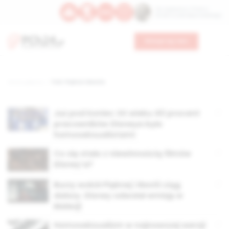
Św. Kajetana z Thieny
Bł. Edmunda Bojanowskiego
Wesprzyj nas
Strona główna
TAG: Piękna i Bestia
Już pod koniec XX wieku 40 procent
pracowników Disneya było
homoseksualistami
Co się stało z niewinnością filmów
Disney’a?
Burzy wokół Pięknej i Bestii ciąg
dalszy. Disney odwołał emisję w
Malezji
Homoseksualizm w najnowszej wersji