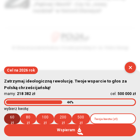
„Pięknej i Bestii”. Czy to „nowy
rozdział” w historii Disneya?
© Stowarzyszenie Kultury Chrześcijańskiej im. ks. Piotra Skargi
2026-08-07 23:08:20
×
Cel na 2026 rok
Zatrzymaj ideologiczną rewolucję. Twoje wsparcie to głos za
Polską chrześcijańską!
mamy:
218 382 zł
cel:
500 000 zł
44%
wybierz kwotę:
60
80
100
200
500
zł
zł
zł
zł
zł
Wspieram