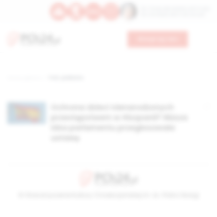
Św. Teresy Benedykty od Krzyża
Św. Kandydy Marii od Jezusa
Wesprzyj nas
Strona główna
TAG: piekieta
Ochrona dzieci nienarodzonych
przestępstwem w Hiszpanii? Niższa
izba parlamentu przegłosowała
ustawę
© Stowarzyszenie Kultury Chrześcijańskiej im. ks. Piotra Skargi
2026-08-09 08:19:40