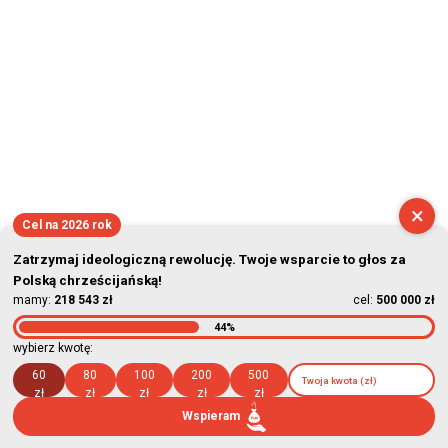
×
Cel na 2026 rok
Zatrzymaj ideologiczną rewolucję. Twoje wsparcie to głos za
Polską chrześcijańską!
mamy:
218 543 zł
cel:
500 000 zł
44%
wybierz kwotę:
60
80
100
200
500
zł
zł
zł
zł
zł
Wspieram