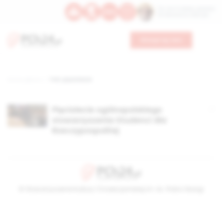
Św. Hormizdasa, papieża
Bł. Oktawiana, biskupa
Wesprzyj nas
Strona główna
TAG: pięciolecie
Pięciolecie ogólnopolskiego
stowarzyszenia Studenci dla
Rzeczypospolitej
© Stowarzyszenie Kultury Chrześcijańskiej im. ks. Piotra Skargi
2026-08-06 19:07:58