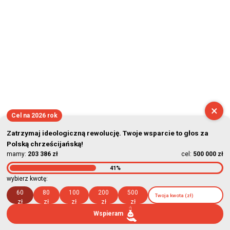
×
Cel na 2026 rok
Zatrzymaj ideologiczną rewolucję. Twoje wsparcie to głos za
Polską chrześcijańską!
mamy:
203 386 zł
cel:
500 000 zł
41%
wybierz kwotę:
60
80
100
200
500
zł
zł
zł
zł
zł
Wspieram