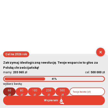
×
Cel na 2026 rok
Zatrzymaj ideologiczną rewolucję. Twoje wsparcie to głos za
Polską chrześcijańską!
mamy:
203 065 zł
cel:
500 000 zł
41%
wybierz kwotę:
60
80
100
200
500
zł
zł
zł
zł
zł
Wspieram