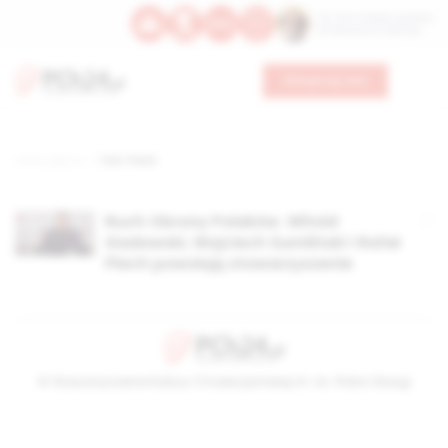
Św. Hormizdasa, papieża
Bł. Oktawiana, biskupa
Wesprzyj nas
Strona główna
TAG: Piech
Ruch Obrony Polaków. Witold
Gadowski, Wojciech Sumliński i Rafał
Piech powołują stowarzyszenie
© Stowarzyszenie Kultury Chrześcijańskiej im. ks. Piotra Skargi
2026-08-06 09:52:09