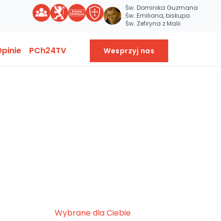
Św. Dominika Guzmana
Św. Emiliana, biskupa
Św. Zefiryna z Malii
pinie
PCh24TV
Wesprzyj nas
Wybrane dla Ciebie