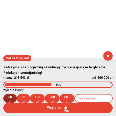
×
Cel na 2026 rok
Zatrzymaj ideologiczną rewolucję. Twoje wsparcie to głos za
Polską chrześcijańską!
mamy:
218 543 zł
cel:
500 000 zł
44%
wybierz kwotę:
60
80
100
200
500
zł
zł
zł
zł
zł
Wspieram