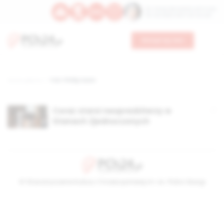
Św. Teresy Benedykty od Krzyża
Św. Kandydy Marii od Jezusa
Wesprzyj nas
Strona główna
TAG: Phillip Ganir
Coraz starsi neoprezbiterzy w
Stanach Zjednoczonych
© Stowarzyszenie Kultury Chrześcijańskiej im. ks. Piotra Skargi
2026-08-09 06:11:26