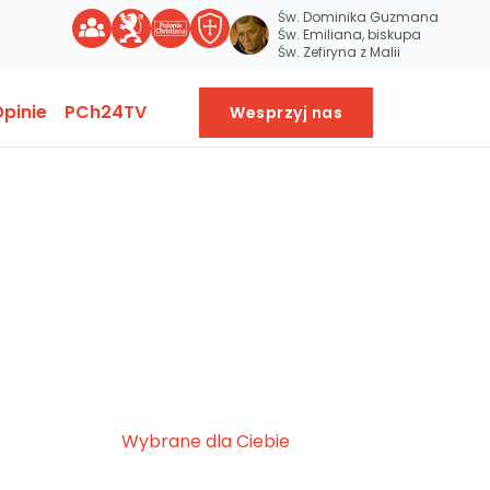
Św. Dominika Guzmana
Św. Emiliana, biskupa
Św. Zefiryna z Malii
pinie
PCh24TV
Wesprzyj nas
Wybrane dla Ciebie