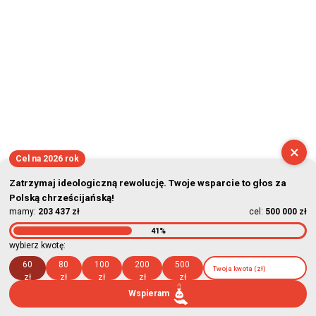
×
Cel na 2026 rok
Zatrzymaj ideologiczną rewolucję. Twoje wsparcie to głos za
Polską chrześcijańską!
mamy:
203 437 zł
cel:
500 000 zł
41%
wybierz kwotę:
60
80
100
200
500
zł
zł
zł
zł
zł
Wspieram