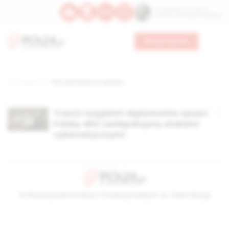
Św. Kajetana z Thieny
Bł. Edmunda Bojanowskiego
Wesprzyj nas
Strona główna
TAG: personae non gratae
Trzech rosyjskich dyplomatów opuści
Polskę. MSZ zaniepokojony atakami
cybernetycznymi
© Stowarzyszenie Kultury Chrześcijańskiej im. ks. Piotra Skargi
2026-08-07 08:05:36