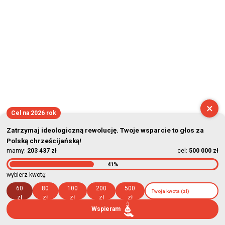
×
Cel na 2026 rok
Zatrzymaj ideologiczną rewolucję. Twoje wsparcie to głos za
Polską chrześcijańską!
mamy:
203 437 zł
cel:
500 000 zł
41%
wybierz kwotę:
60
80
100
200
500
zł
zł
zł
zł
zł
Wspieram