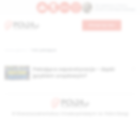
Św. Kajetana z Thieny
Bł. Edmunda Bojanowskiego
Wesprzyj nas
Strona główna
TAG: pełzająca
Pełzająca separatyzacja – śląski
językiem urzędowym?
© Stowarzyszenie Kultury Chrześcijańskiej im. ks. Piotra Skargi
2026-08-07 05:14:26