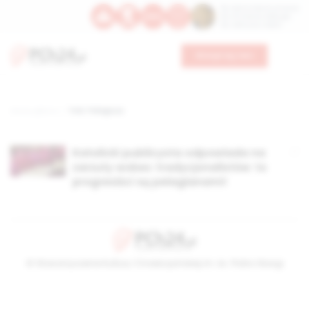
Św. Dominika Guzmana
Św. Emiliana, biskupa
Św. Zefiryna z Malii
Wesprzyj nas
Strona główna
TAG: Pelagiusz
Katolicki publicysta odpowiada na
zarzuty wobec tradycjonalistów: to
progresiści są pelagianami!
© Stowarzyszenie Kultury Chrześcijańskiej im. ks. Piotra Skargi
2026-08-08 12:31:17