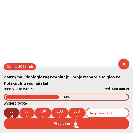
×
Cel na 2026 rok
Zatrzymaj ideologiczną rewolucję. Twoje wsparcie to głos za
Polską chrześcijańską!
mamy:
218 543 zł
cel:
500 000 zł
44%
wybierz kwotę:
60
80
100
200
500
zł
zł
zł
zł
zł
Wspieram