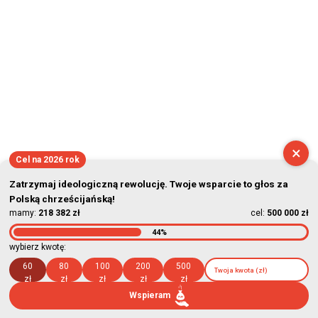
×
Cel na 2026 rok
Zatrzymaj ideologiczną rewolucję. Twoje wsparcie to głos za
Polską chrześcijańską!
mamy:
218 382 zł
cel:
500 000 zł
44%
wybierz kwotę:
60
80
100
200
500
zł
zł
zł
zł
zł
Wspieram