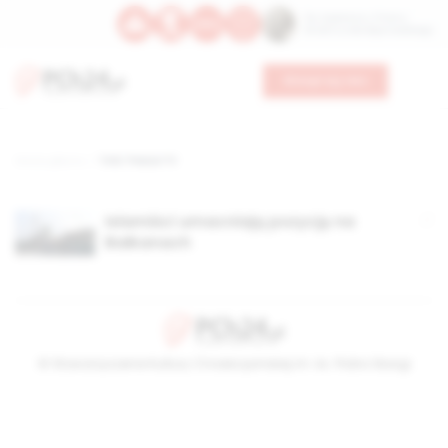
Św. Kajetana z Thieny
Bł. Edmunda Bojanowskiego
Wesprzyj nas
Strona główna
TAG: Peace TV
Islamiści umacniają pozycję na
Bałkanach
© Stowarzyszenie Kultury Chrześcijańskiej im. ks. Piotra Skargi
2026-08-07 20:57:11