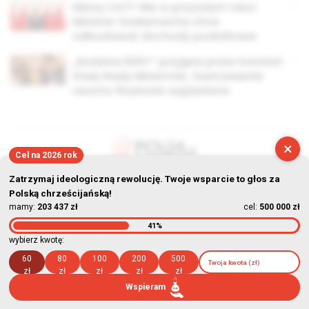
Niższy VAT? Nie w przyszłym roku!
Minister Szałamacha chce
odbudować dochody podatkowe
„Rodzina 500+” przyjęta przez Komitet
Stały Rady Ministrów. Zastrzeżenia
resortu finansów wyjaśnione
×
Cel na 2026 rok
© Stowarzyszenie Kultury Chrześcijańskiej im. ks. Piotra Skargi
Zatrzymaj ideologiczną rewolucję. Twoje wsparcie to głos za
Polską chrześcijańską!
2026-08-07 03:04:38
mamy:
203 437 zł
cel:
500 000 zł
41%
wybierz kwotę:
60
80
100
200
500
zł
zł
zł
zł
zł
Wspieram