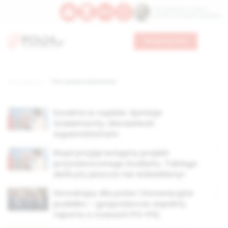
Św. Kajetana z Thieny
Bł. Edmunda Bojanowskiego
Wesprzyj nas
Strona główna
TAG: paweł szałamacha
Korekta w rządzie: dymisja
Szałamachy, Morawiecki
superministrem
Rząd przyjął wstępny projekt
przyszłorocznego budżetu. Takiego
deficytu jeszcze nie widzieliśmy!
Horoskopy dla psów i innowacyjne
pudełko – gospodarcze aspekty
raportu o czasach PO-PSL