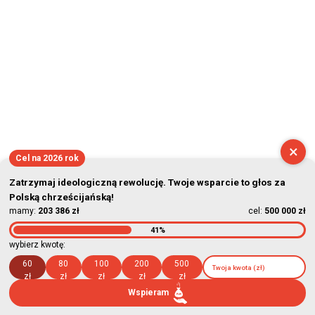
×
Cel na 2026 rok
Zatrzymaj ideologiczną rewolucję. Twoje wsparcie to głos za
Polską chrześcijańską!
mamy:
203 386 zł
cel:
500 000 zł
41%
wybierz kwotę:
60
80
100
200
500
zł
zł
zł
zł
zł
Wspieram