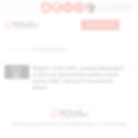
Św. Hormizdasa, papieża
Bł. Oktawiana, biskupa
Wesprzyj nas
Strona główna
TAG: paweł szafraniec
Ekspert Ordo Iuris: „mowa nienawiści”
to bicz na oponentów politycznych
ruchu LGBT i zamach na wolność
słowa
© Stowarzyszenie Kultury Chrześcijańskiej im. ks. Piotra Skargi
2026-08-06 12:22:24