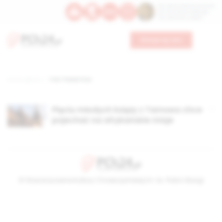
Św. Dominika Guzmana
Św. Emiliana, biskupa
Św. Zefiryna z Malii
Wesprzyj nas
Strona główna
TAG: Paweł Stec
Pięciu młodych księży z Tarnowa chce
pojechać na afrykańskie misje
© Stowarzyszenie Kultury Chrześcijańskiej im. ks. Piotra Skargi
2026-08-08 13:48:08