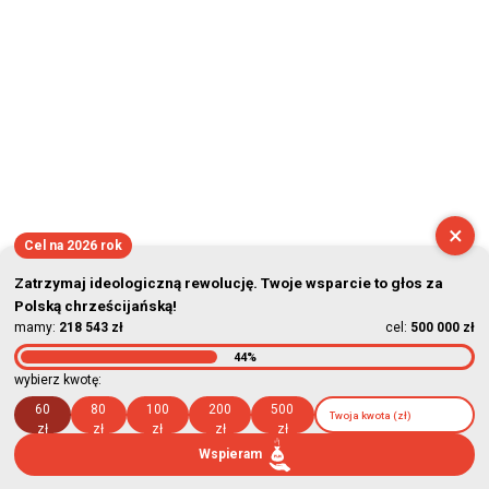
×
Cel na 2026 rok
Zatrzymaj ideologiczną rewolucję. Twoje wsparcie to głos za
Polską chrześcijańską!
mamy:
218 543 zł
cel:
500 000 zł
44%
wybierz kwotę:
60
80
100
200
500
zł
zł
zł
zł
zł
Wspieram