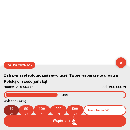
×
Cel na 2026 rok
Zatrzymaj ideologiczną rewolucję. Twoje wsparcie to głos za
Polską chrześcijańską!
mamy:
218 543 zł
cel:
500 000 zł
44%
wybierz kwotę:
60
80
100
200
500
zł
zł
zł
zł
zł
Wspieram