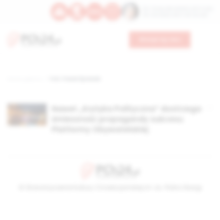
Św. Teresy Benedykty od Krzyża
Św. Kandydy Marii od Jezusa
Wesprzyj nas
Strona główna
TAG: Paweł Śpiewak
Nawet „Krytyka Polityczna” dostrzega
śmieszność propagandy sukcesu
Platformy Obywatelskiej
© Stowarzyszenie Kultury Chrześcijańskiej im. ks. Piotra Skargi
2026-08-09 05:48:10