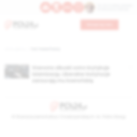
Św. Hormizdasa, papieża
Bł. Oktawiana, biskupa
Wesprzyj nas
Strona główna
TAG: Paweł Piasny
Starosta olkuski ostro krytykuje
islamizację. Liberalne instytucje
zarzucają mu ksenofobię
© Stowarzyszenie Kultury Chrześcijańskiej im. ks. Piotra Skargi
2026-08-06 21:01:28