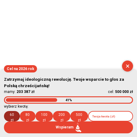
×
Cel na 2026 rok
Zatrzymaj ideologiczną rewolucję. Twoje wsparcie to głos za
Polską chrześcijańską!
mamy:
203 387 zł
cel:
500 000 zł
41%
wybierz kwotę:
60
80
100
200
500
zł
zł
zł
zł
zł
Wspieram