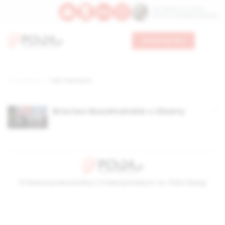
Św. Kajetana z Thieny
Bł. Edmunda Bojanowskiego
Wesprzyj nas
Strona główna
TAG: Paul Scott,
Bractwo Muzułmańskie u Obamy
© Stowarzyszenie Kultury Chrześcijańskiej im. ks. Piotra Skargi
2026-08-07 16:44:58