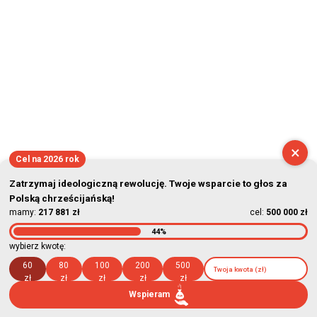
×
Cel na 2026 rok
Zatrzymaj ideologiczną rewolucję. Twoje wsparcie to głos za
Polską chrześcijańską!
mamy:
217 881 zł
cel:
500 000 zł
44%
wybierz kwotę:
60
80
100
200
500
zł
zł
zł
zł
zł
Wspieram