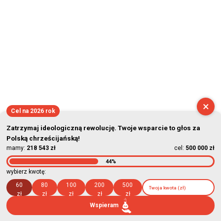
×
Cel na 2026 rok
Zatrzymaj ideologiczną rewolucję. Twoje wsparcie to głos za
Polską chrześcijańską!
mamy:
218 543 zł
cel:
500 000 zł
44%
wybierz kwotę:
60
80
100
200
500
zł
zł
zł
zł
zł
Wspieram