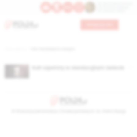
Św. Dominika Guzmana
Św. Emiliana, biskupa
Św. Zefiryna z Malii
Wesprzyj nas
Strona główna
TAG: Paul Roberto Campos
Kult szpetoty w rewolucyjnym świecie
© Stowarzyszenie Kultury Chrześcijańskiej im. ks. Piotra Skargi
2026-08-08 22:14:07