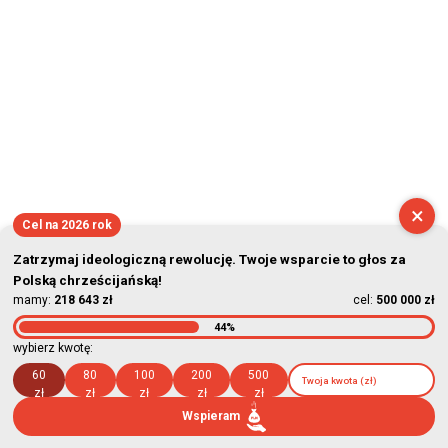
×
Cel na 2026 rok
Zatrzymaj ideologiczną rewolucję. Twoje wsparcie to głos za
Polską chrześcijańską!
mamy:
218 643 zł
cel:
500 000 zł
44%
wybierz kwotę:
60
80
100
200
500
zł
zł
zł
zł
zł
Wspieram