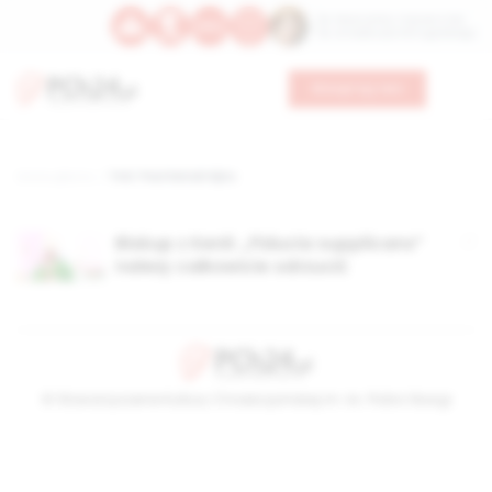
Św. Wawrzyńca, męczennika
Św. Amadeusza Portugalskiego
Wesprzyj nas
Strona główna
TAG: Paul Kariuki Njiru
Biskup z Kenii: „Fiducia supplicans”
należy całkowicie odrzucić
© Stowarzyszenie Kultury Chrześcijańskiej im. ks. Piotra Skargi
2026-08-10 07:55:56