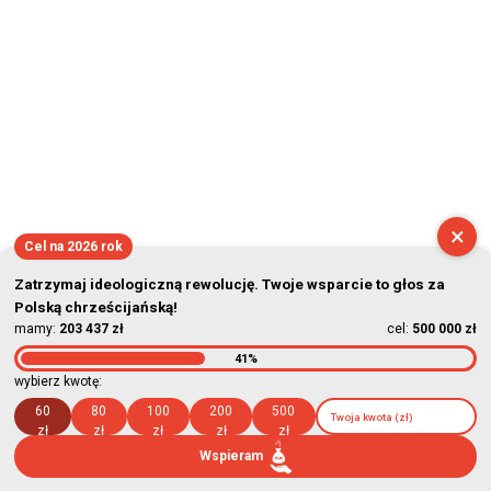
2026-08-06 23:03:07
×
Cel na 2026 rok
Zatrzymaj ideologiczną rewolucję. Twoje wsparcie to głos za
Polską chrześcijańską!
mamy:
203 437 zł
cel:
500 000 zł
41%
wybierz kwotę:
60
80
100
200
500
zł
zł
zł
zł
zł
Wspieram