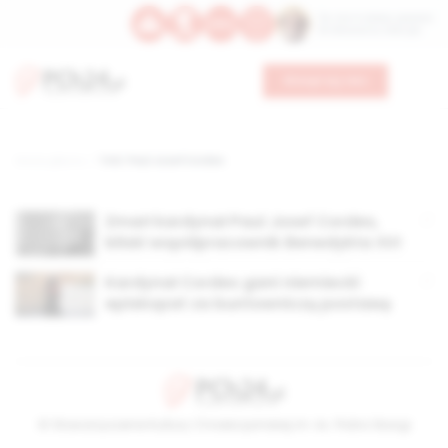
Św. Hormizdasa, papieża
Bł. Oktawiana, biskupa
Wesprzyj nas
Strona główna
TAG: Paul Josef Cordes
Zmarł kardynał Paul Josef Cordes,
bliski współpracownik Benedykta XVI
Kardynał Cordes gani niemiecki
episkopat za buntowniczą postawę
© Stowarzyszenie Kultury Chrześcijańskiej im. ks. Piotra Skargi