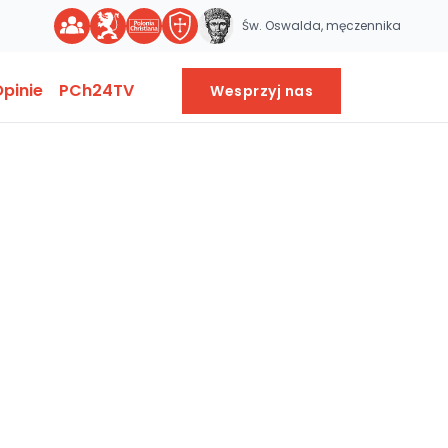
Św. Oswalda, męczennika
pinie
PCh24TV
Wesprzyj nas