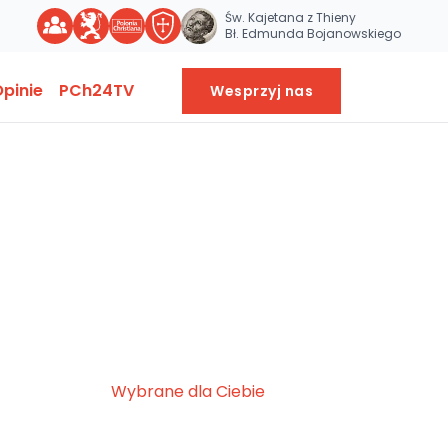
Św. Kajetana z Thieny
Bł. Edmunda Bojanowskiego
pinie
PCh24TV
Wesprzyj nas
Wybrane dla Ciebie