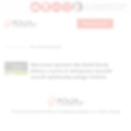
Św. Teresy Benedykty od Krzyża
Św. Kandydy Marii od Jezusa
Wesprzyj nas
Strona główna
TAG: Patronka Lyonu
Meczowa oprawa dla Matki Bożej.
Kibice z Lyonu w nietypowy sposób
uczcili Opiekunkę swego miasta
© Stowarzyszenie Kultury Chrześcijańskiej im. ks. Piotra Skargi
2026-08-09 13:09:19