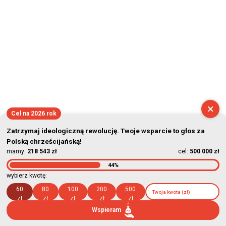
×
Cel na 2026 rok
Zatrzymaj ideologiczną rewolucję. Twoje wsparcie to głos za
Polską chrześcijańską!
mamy:
218 543 zł
cel:
500 000 zł
44%
wybierz kwotę:
60
80
100
200
500
zł
zł
zł
zł
zł
Wspieram