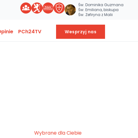
Św. Dominika Guzmana
Św. Emiliana, biskupa
Św. Zefiryna z Malii
pinie
PCh24TV
Wesprzyj nas
Wybrane dla Ciebie