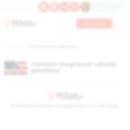
Św. Dominika Guzmana
Św. Emiliana, biskupa
Św. Zefiryna z Malii
Wesprzyj nas
Strona główna
TAG: patriotyzm energetyczny
„Patriotyzm energetyczny” odbuduje
gospodarkę?
© Stowarzyszenie Kultury Chrześcijańskiej im. ks. Piotra Skargi
2026-08-08 16:33:27