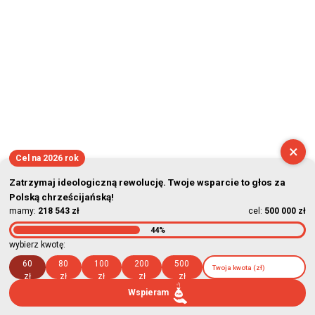
×
Cel na 2026 rok
Zatrzymaj ideologiczną rewolucję. Twoje wsparcie to głos za
Polską chrześcijańską!
mamy:
218 543 zł
cel:
500 000 zł
44%
wybierz kwotę:
60
80
100
200
500
zł
zł
zł
zł
zł
Wspieram