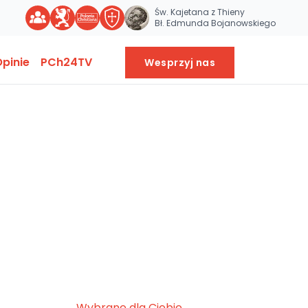
Św. Kajetana z Thieny
Bł. Edmunda Bojanowskiego
pinie
PCh24TV
Wesprzyj nas
Wybrane dla Ciebie