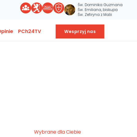
Św. Dominika Guzmana
Św. Emiliana, biskupa
Św. Zefiryna z Malii
pinie
PCh24TV
Wesprzyj nas
Wybrane dla Ciebie