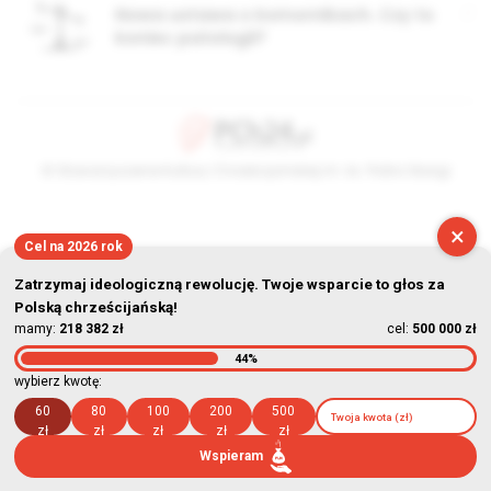
Nowa ustawa o komornikach. Czy to
koniec patologii?
© Stowarzyszenie Kultury Chrześcijańskiej im. ks. Piotra Skargi
2026-08-07 21:54:16
×
Cel na 2026 rok
Zatrzymaj ideologiczną rewolucję. Twoje wsparcie to głos za
Polską chrześcijańską!
mamy:
218 382 zł
cel:
500 000 zł
44%
wybierz kwotę:
60
80
100
200
500
zł
zł
zł
zł
zł
Wspieram