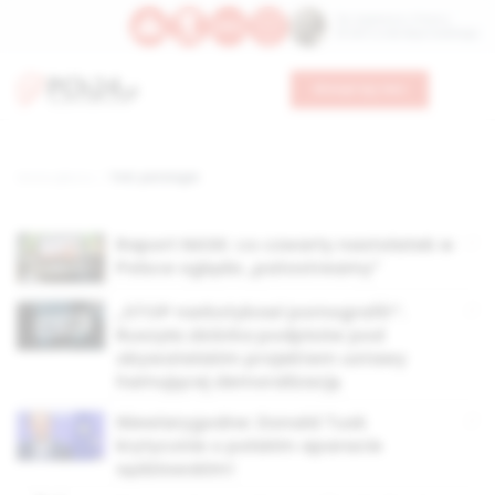
Św. Kajetana z Thieny
Bł. Edmunda Bojanowskiego
Wesprzyj nas
Strona główna
TAG: patologie
Raport NASK: co czwarty nastolatek w
Polsce ogląda „patostreamy”
„STOP narkotykowi pornografii!”.
Ruszyła zbiórka podpisów pod
obywatelskim projektem ustawy
hamującej demoralizację
Niewiarygodne: Donald Tusk
krytycznie o polskim aparacie
sędziowskim!