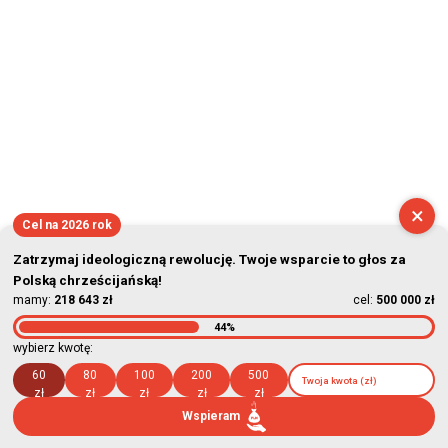
×
Cel na 2026 rok
Zatrzymaj ideologiczną rewolucję. Twoje wsparcie to głos za
Polską chrześcijańską!
mamy:
218 643 zł
cel:
500 000 zł
44%
wybierz kwotę:
60
80
100
200
500
zł
zł
zł
zł
zł
Wspieram