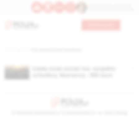
Św. Wawrzyńca, męczennika
Św. Amadeusza Portugalskiego
Wesprzyj nas
Strona główna
TAG: paszporty dla uchodźców
Każdy może zostać tzw. syryjskim
uchodźcą. Wystarczy… 650 euro!
© Stowarzyszenie Kultury Chrześcijańskiej im. ks. Piotra Skargi
2026-08-10 08:16:20