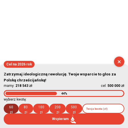
×
Cel na 2026 rok
Zatrzymaj ideologiczną rewolucję. Twoje wsparcie to głos za
Polską chrześcijańską!
mamy:
218 543 zł
cel:
500 000 zł
44%
wybierz kwotę:
60
80
100
200
500
zł
zł
zł
zł
zł
Wspieram