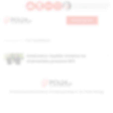
Św. Teresy Benedykty od Krzyża
Św. Kandydy Marii od Jezusa
Wesprzyj nas
Strona główna
TAG: Paszkiewicza
Arłukowicz: będzie zmiana na
stanowisku prezesa NFZ
© Stowarzyszenie Kultury Chrześcijańskiej im. ks. Piotra Skargi
2026-08-09 08:23:16