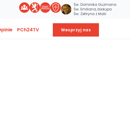
Św. Dominika Guzmana
Św. Emiliana, biskupa
Św. Zefiryna z Malii
pinie
PCh24TV
Wesprzyj nas