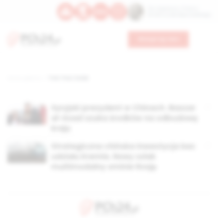
Św. Kajetana z Thieny
Bł. Edmunda Bojanowskiego
Wesprzyj nas
Strona główna
TAG: Pas i Szlak
Syryjski prezydent w Chinach. Baszar
al-Asad szuka środków na odbudowę
kraju
Strategiczna chińska inwestycja bez
udziału Kremla. Nowy szlak
multimodalny ominie Rosję