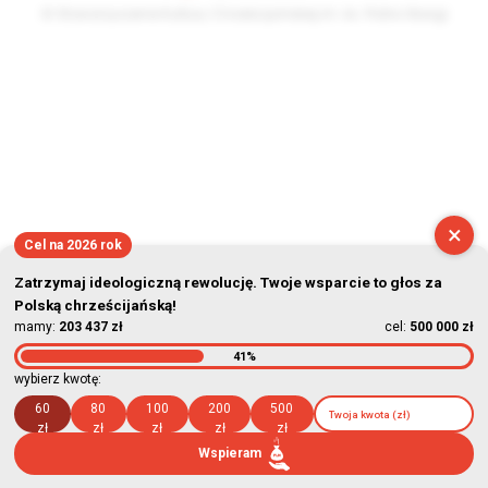
© Stowarzyszenie Kultury Chrześcijańskiej im. ks. Piotra Skargi
2026-08-07 08:54:56
×
Cel na 2026 rok
Zatrzymaj ideologiczną rewolucję. Twoje wsparcie to głos za
Polską chrześcijańską!
mamy:
203 437 zł
cel:
500 000 zł
41%
wybierz kwotę:
60
80
100
200
500
zł
zł
zł
zł
zł
Wspieram