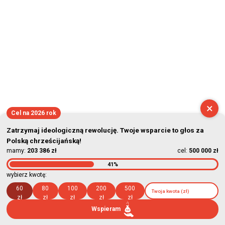
×
Cel na 2026 rok
Zatrzymaj ideologiczną rewolucję. Twoje wsparcie to głos za
Polską chrześcijańską!
mamy:
203 386 zł
cel:
500 000 zł
41%
wybierz kwotę:
60
80
100
200
500
zł
zł
zł
zł
zł
Wspieram