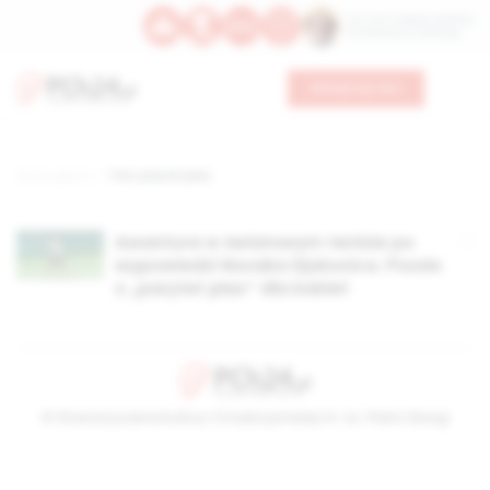
Św. Hormizdasa, papieża
Bł. Oktawiana, biskupa
Wesprzyj nas
Strona główna
TAG: parytet płac
Awantura w światowym tenisie po
wypowiedzi Novaka Djokovica. Poszło
o „parytet płac” dla kobiet
© Stowarzyszenie Kultury Chrześcijańskiej im. ks. Piotra Skargi
2026-08-06 14:39:11