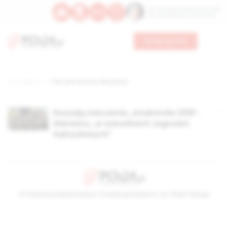
Św. Teresy Benedykty od Krzyża
Św. Kandydy Marii od Jezusa
Wesprzyj nas
Strona główna
TAG: partnerstwo dla pokoju
Ruszają ćwiczenia „Anakonda 2016”.
Manewry „w warunkach zagrożeń
hybrydowych”
© Stowarzyszenie Kultury Chrześcijańskiej im. ks. Piotra Skargi
2026-08-09 01:02:19