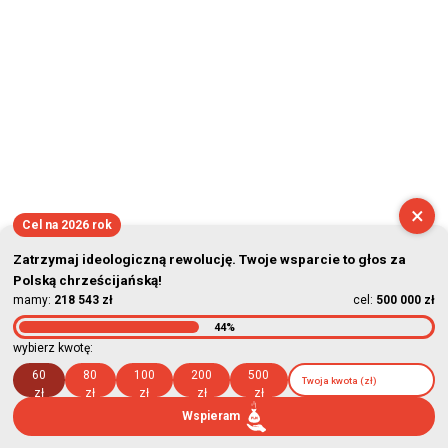
×
Cel na 2026 rok
Zatrzymaj ideologiczną rewolucję. Twoje wsparcie to głos za
Polską chrześcijańską!
mamy:
218 543 zł
cel:
500 000 zł
44%
wybierz kwotę:
60
80
100
200
500
zł
zł
zł
zł
zł
Wspieram