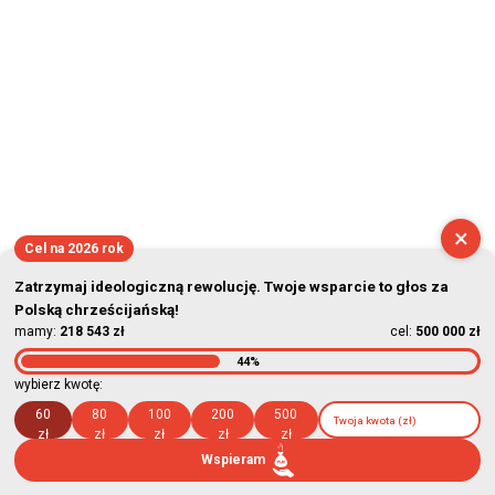
×
Cel na 2026 rok
Zatrzymaj ideologiczną rewolucję. Twoje wsparcie to głos za
Polską chrześcijańską!
mamy:
218 543 zł
cel:
500 000 zł
44%
wybierz kwotę:
60
80
100
200
500
zł
zł
zł
zł
zł
Wspieram