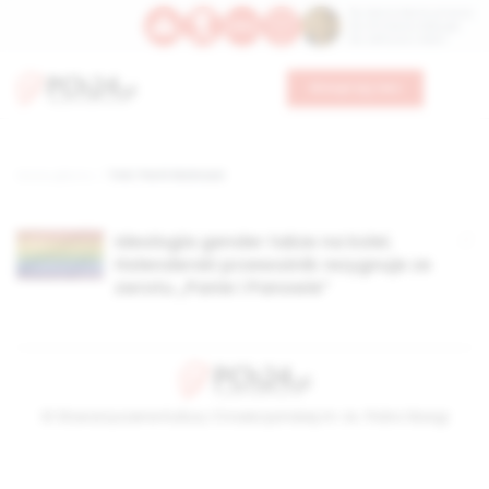
Św. Dominika Guzmana
Św. Emiliana, biskupa
Św. Zefiryna z Malii
Wesprzyj nas
Strona główna
TAG: Partii Wolności
Ideologia gender także na kolei.
Holenderski przewoźnik rezygnuje ze
zwrotu „Panie i Panowie”
© Stowarzyszenie Kultury Chrześcijańskiej im. ks. Piotra Skargi
2026-08-08 17:46:51