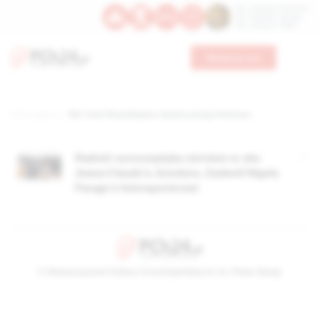
Św. Dominika Guzmana
Św. Emiliana, biskupa
Św. Zefiryna z Malii
Wesprzyj nas
Strona główna
TAG: Partii Niepodległości Zjednoczonego Królestwa
Radość eurosceptyka cierniem w oku
Jeana-Claude’a Junckera. Zasłonił Nigela
Farage’a fotoreporterowi
© Stowarzyszenie Kultury Chrześcijańskiej im. ks. Piotra Skargi
2026-08-08 04:15:00