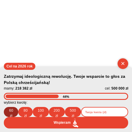
×
Cel na 2026 rok
Zatrzymaj ideologiczną rewolucję. Twoje wsparcie to głos za
Polską chrześcijańską!
mamy:
218 382 zł
cel:
500 000 zł
44%
wybierz kwotę:
60
80
100
200
500
zł
zł
zł
zł
zł
Wspieram