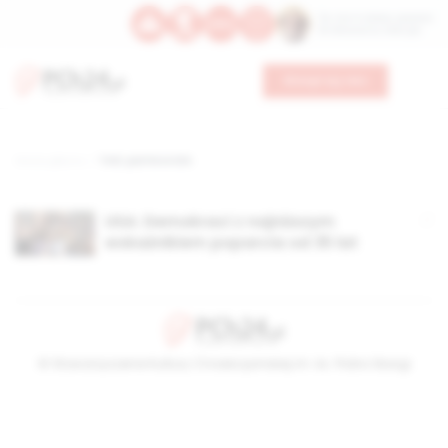
Św. Hormizdasa, papieża
Bł. Oktawiana, biskupa
Wesprzyj nas
Strona główna
TAG: partie w USA
USA: Demokraci z najniższym
wskaźnikiem poparcia od 35 lat
© Stowarzyszenie Kultury Chrześcijańskiej im. ks. Piotra Skargi
2026-08-06 19:40:09