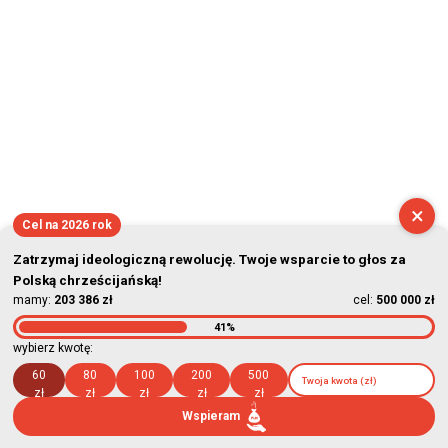
×
Cel na 2026 rok
Zatrzymaj ideologiczną rewolucję. Twoje wsparcie to głos za
Polską chrześcijańską!
mamy:
203 386 zł
cel:
500 000 zł
41%
wybierz kwotę:
60
80
100
200
500
zł
zł
zł
zł
zł
Wspieram