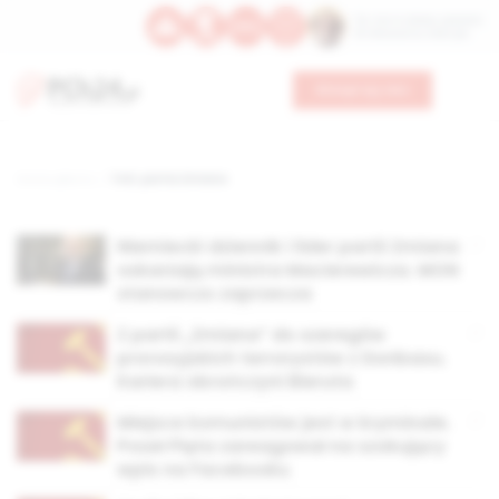
Św. Hormizdasa, papieża
Bł. Oktawiana, biskupa
Wesprzyj nas
Strona główna
TAG: partia Zmiana
Niemiecki dziennik i lider partii Zmiana
oskarżają ministra Macierewicza. MON
stanowczo zaprzecza
Z partii „Zmiana” do szeregów
prorosyjskich terrorystów z Donbasu.
Kariera obrończyni Bieruta
Miejsce komunistów jest w kryminale.
Poseł Pięta zareagował na szokujący
wpis na Facebooku