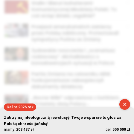
Stalin i Bierut bohaterami
Komunistycznej Młodzieży Polski. To
coś wciąż działa. Legalnie?
Przejazd amerykańskich żołnierzy
przez Polskę zakłócony. Protestowali
sympatycy Putina ze Zmiany
Żydowskie roszczenia i „scenariusz
rozbiorowy”. Michalkiewicz o
konsekwencjach sytuacji w Polsce
Partia Zmiana na celowniku ABW.
Funkcjonariusze zabezpieczyli
dokumenty działaczy
„Nocne Wilki” odprawione z kwitkiem.
×
Ich kwiaty złożą Polacy…
Cel na 2026 rok
Zatrzymaj ideologiczną rewolucję. Twoje wsparcie to głos za
Polską chrześcijańską!
mamy:
203 437 zł
cel:
500 000 zł