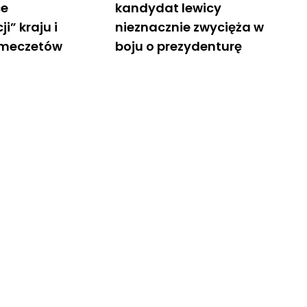
ce
kandydat lewicy
i” kraju i
nieznacznie zwycięża w
 meczetów
boju o prezydenturę