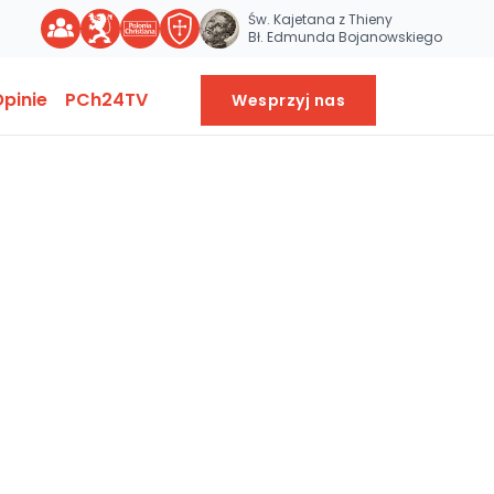
Św. Kajetana z Thieny
Bł. Edmunda Bojanowskiego
pinie
PCh24TV
Wesprzyj nas