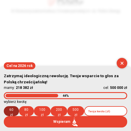
© Stowarzyszenie Kultury Chrześcijańskiej im. ks. Piotra Skargi
2026-08-08 01:46:42
×
Cel na 2026 rok
Zatrzymaj ideologiczną rewolucję. Twoje wsparcie to głos za
Polską chrześcijańską!
mamy:
218 382 zł
cel:
500 000 zł
44%
wybierz kwotę:
60
80
100
200
500
zł
zł
zł
zł
zł
Wspieram