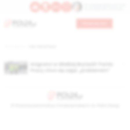
Św. Teresy Benedykty od Krzyża
Św. Kandydy Marii od Jezusa
Wesprzyj nas
Strona główna
TAG: Partia Praca
Imigranci w Wielkiej Brytanii? Partia
Pracy chce się zająć „problemem”
© Stowarzyszenie Kultury Chrześcijańskiej im. ks. Piotra Skargi
2026-08-09 03:23:37