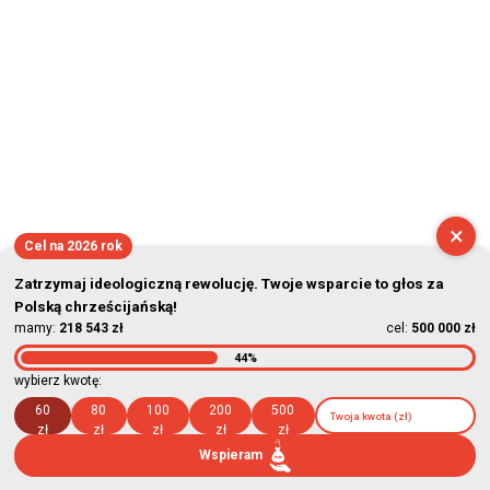
×
Cel na 2026 rok
Zatrzymaj ideologiczną rewolucję. Twoje wsparcie to głos za
Polską chrześcijańską!
mamy:
218 543 zł
cel:
500 000 zł
44%
wybierz kwotę:
60
80
100
200
500
zł
zł
zł
zł
zł
Wspieram