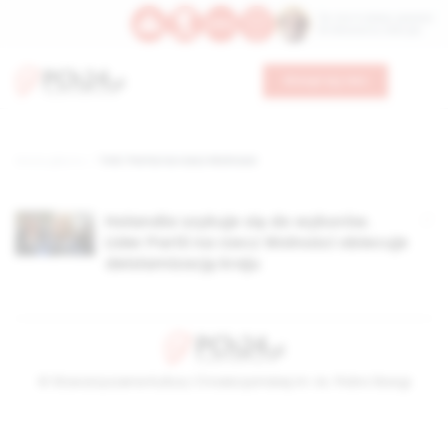
Św. Hormizdasa, papieża
Bł. Oktawiana, biskupa
Wesprzyj nas
Strona główna
TAG: Partia na rzecz Wolności
Holandia szykuje się do wyborów.
Lider Partii na rzecz Wolności obiecuje
deislamizację kraju
© Stowarzyszenie Kultury Chrześcijańskiej im. ks. Piotra Skargi
2026-08-06 09:45:28