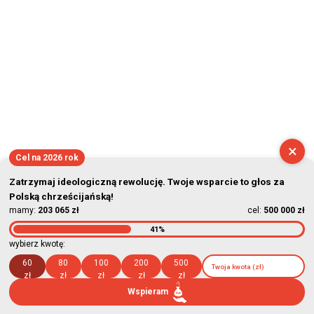
×
Cel na 2026 rok
Zatrzymaj ideologiczną rewolucję. Twoje wsparcie to głos za
Polską chrześcijańską!
mamy:
203 065 zł
cel:
500 000 zł
41%
wybierz kwotę:
60
80
100
200
500
zł
zł
zł
zł
zł
Wspieram